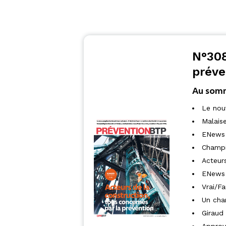
N°308
préve
Au som
Le nou
Malais
ENews 
Champio
Acteur
ENews 
Vrai/F
Un cha
Giraud 