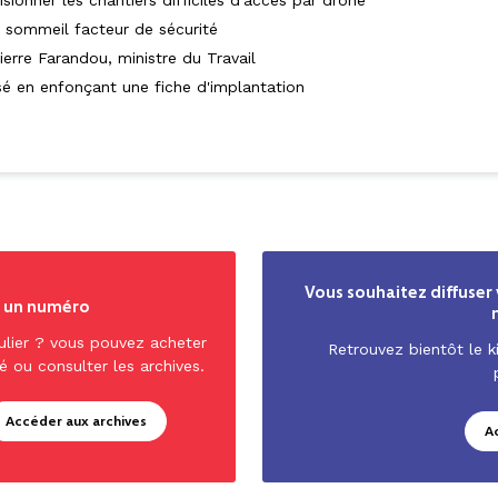
sionner les chantiers difficiles d'accès par drone
 sommeil facteur de sécurité
erre Farandou, ministre du Travail
sé en enfonçant une fiche d'implantation
Vous souhaitez diffuser 
r un numéro
ulier ? vous pouvez acheter
Retrouvez bientôt le ki
é ou consulter les archives.
Accéder aux archives
A