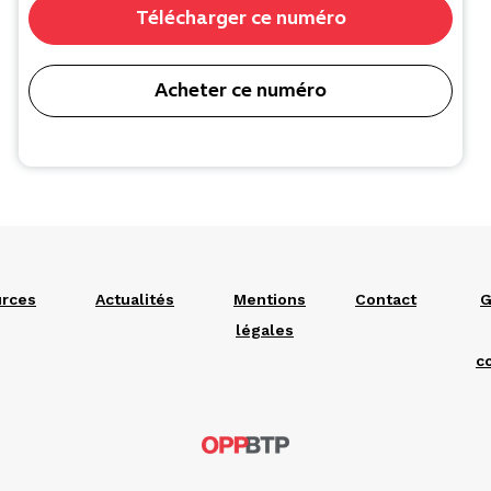
Télécharger ce numéro
Acheter ce numéro
rces
Actualités
Mentions
Contact
G
légales
c