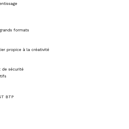
rentissage
 grands formats
ier propice à la créativité
 de sécurité
tifs
MST BTP