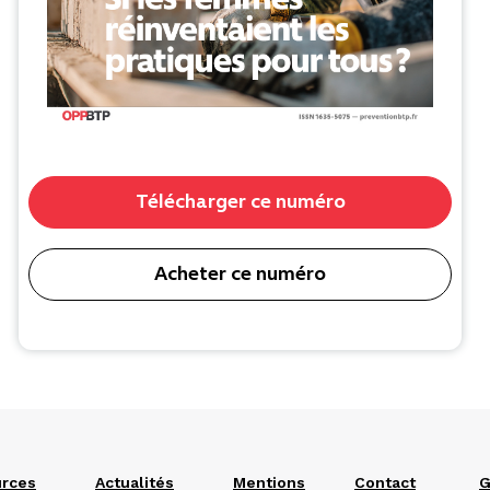
Télécharger ce numéro
Acheter ce numéro
rces
Actualités
Mentions
Contact
G